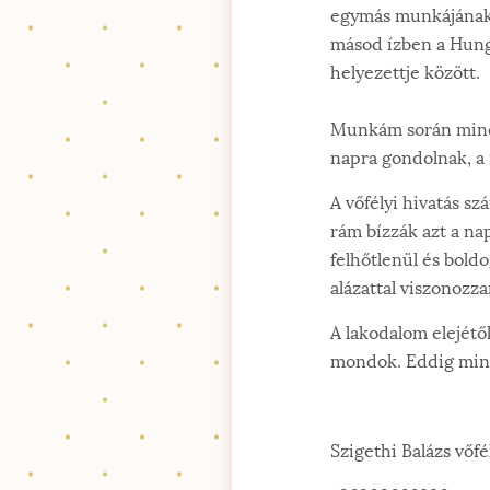
egymás munkájának i
másod ízben a Hung
helyezettje között.
Munkám során mindig
napra gondolnak, a 
A vőfélyi hivatás s
rám bízzák azt a na
felhőtlenül és bold
alázattal viszonozz
A lakodalom elejétő
mondok. Eddig mind
Szigethi Balázs vőfé