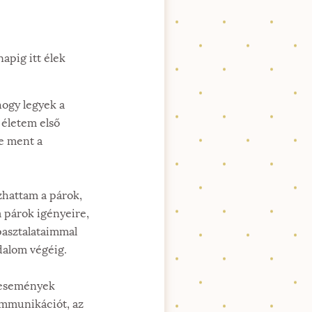
apig itt élek
hogy legyek a
 életem első
re ment a
ozhattam a párok,
 párok igényeire,
pasztalataimmal
dalom végéig.
y események
ommunikációt, az