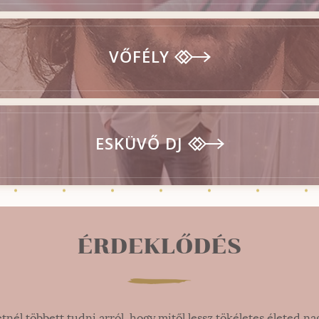
VŐFÉLY
ESKÜVŐ DJ
ÉRDEKLŐDÉS
tnél többett tudni arról, hogy mitől lessz tökéletes életed na