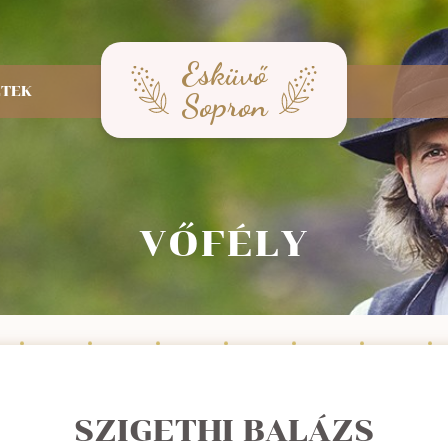
Esküvő
ETEK
Sopron
VŐFÉLY
SZIGETHI BALÁZS