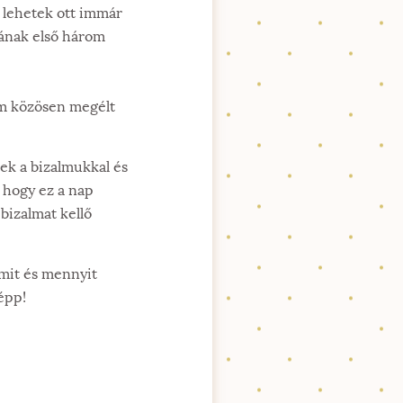
t lehetek ott immár
ának első három
em közösen megélt
nek a bizalmukkal és
 hogy ez a nap
bizalmat kellő
 mit és mennyit
épp!