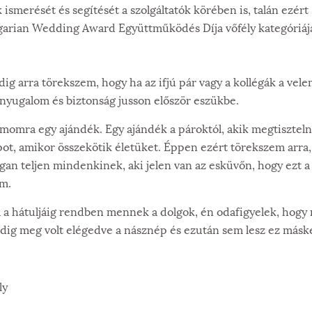
smerését és segítését a szolgáltatók körében is, talán ezér
arian Wedding Award Együttműködés Díja vőfély kategóriáj
 arra törekszem, hogy ha az ifjú pár vagy a kollégák a vel
nyugalom és biztonság jusson először eszükbe.
zámomra egy ajándék. Egy ajándék a pároktól, akik megtisztel
pot, amikor összekötik életüket. Éppen ezért törekszem arra,
ogan teljen mindenkinek, aki jelen van az esküvőn, hogy ezt a 
am.
l a hátuljáig rendben mennek a dolgok, én odafigyelek, hogy
ig meg volt elégedve a násznép és ezután sem lesz ez másk
ly