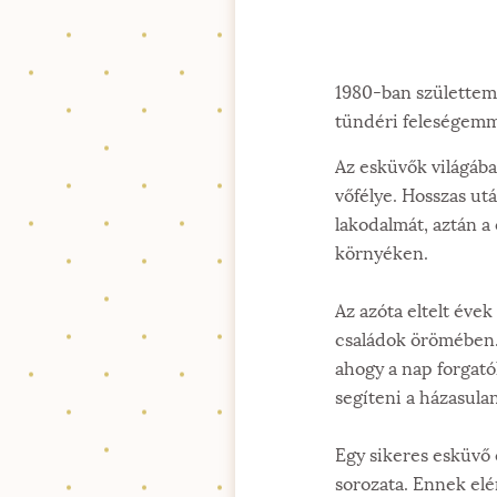
1980-ban születtem 
tündéri feleségem
Az esküvők világába
vőfélye. Hosszas ut
lakodalmát, aztán a
környéken.
Az azóta eltelt éve
családok örömében. 
ahogy a nap forgató
segíteni a házasula
Egy sikeres esküvő 
sorozata. Ennek elé